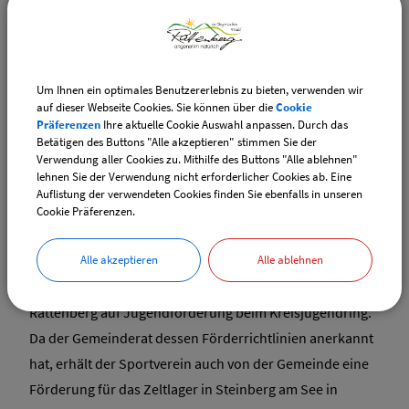
Beteiligung beschlossen.
Außerdem hat der Gemeinderat eine
Hebesteuersatzsatzung erlassen. Hierin wurden die
Um Ihnen ein optimales Benutzererlebnis zu bieten, verwenden wir
neuen Hebesätze für die Grundsteuer ab 2025 festgelegt.
auf dieser Webseite Cookies. Sie können über die
Cookie
Dieser beträgt für die Grundsteuer A weiterhin 320 % und
Präferenzen
Ihre aktuelle Cookie Auswahl anpassen. Durch das
Betätigen des Buttons "Alle akzeptieren" stimmen Sie der
für die Grundsteuer B zukünftig 190 %. Sollten sich die
Verwendung aller Cookies zu. Mithilfe des Buttons "Alle ablehnen"
mitgeteilten Werte des Finanzamts in den nächsten
lehnen Sie der Verwendung nicht erforderlicher Cookies ab. Eine
Jahren wesentlich ändern, kann eine erneute Anpassung
Auflistung der verwendeten Cookies finden Sie ebenfalls in unseren
Cookie Präferenzen.
des Hebesatzes notwendig werden.
Danach berichtete der 1. Bürgermeister dem
Alle akzeptieren
Alle ablehnen
Gemeinderat über einen gestellten Antrag der DJK
Rattenberg auf Jugendförderung beim Kreisjugendring.
Da der Gemeinderat dessen Förderrichtlinien anerkannt
hat, erhält der Sportverein auch von der Gemeinde eine
Förderung für das Zeltlager in Steinberg am See in