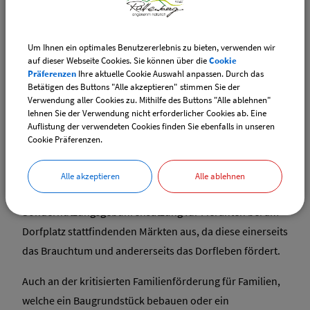
Entwurf der Haushaltssatzung für das Jahr 2025 vor und
erläuterte die wichtigsten Einnahmen und Ausgaben.
Auch nahm sie Bezug auf die Bildung der Rücklage und
Um Ihnen ein optimales Benutzererlebnis zu bieten, verwenden wir
auf dieser Webseite Cookies. Sie können über die
Cookie
die generellen finanziellen Mittel. Im Anschluss wurden
Präferenzen
Ihre aktuelle Cookie Auswahl anpassen. Durch das
der Haushaltsplan, die Haushaltssatzung sowie der
Betätigen des Buttons "Alle akzeptieren" stimmen Sie der
Verwendung aller Cookies zu. Mithilfe des Buttons "Alle ablehnen"
Finanzplan und das Investitionsprogramm vom
lehnen Sie der Verwendung nicht erforderlicher Cookies ab. Eine
Gemeinderat beschlossen.
Auflistung der verwendeten Cookies finden Sie ebenfalls in unseren
Cookie Präferenzen.
Im nächsten Tagesordnungspunkt sprach sich der
Gemeinderat entgegen der Empfehlung der
Alle akzeptieren
Alle ablehnen
Rechnungsprüfung einstimmig gegen den Erlass einer
Sondernutzungsgebührensatzung für Fieranten bei am
Dorfplatz stattfindenden Märkten aus, da diese einerseits
das Brauchtum und andererseits das Dorfleben fördert.
Auch an der kritisierten Familienförderung für Familien,
welche ein Baugrundstück bebauen oder ein