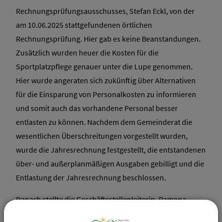
Rechnungsprüfungsausschusses, Stefan Eckl, von der
am 10.06.2025 stattgefundenen örtlichen
Rechnungsprüfung. Hier gab es keine Beanstandungen.
Zusätzlich wurden heuer die Kosten für die
Sportplatzpflege genauer unter die Lupe genommen.
Hier wurde angeraten sich zukünftig über Alternativen
für die Einsparung von Personalkosten zu informieren
und somit auch das vorhandene Personal besser
entlasten zu können. Nachdem dem Gemeinderat die
wesentlichen Überschreitungen vorgestellt wurden,
wurde die Jahresrechnung festgestellt, die entstandenen
über- und außerplanmäßigen Ausgaben gebilligt und die
Entlastung der Jahresrechnung beschlossen.
Danach stellte die Geschäftsstellenleiterin, Ramona
Koller, den Vorbericht zum Haushaltsplan und den