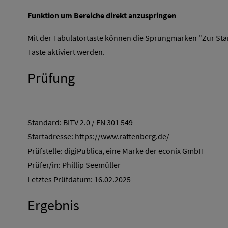
Funktion um Bereiche direkt anzuspringen
Mit der Tabulatortaste können die Sprungmarken "Zur Star
Taste aktiviert werden.
Prüfung
Standard: BITV 2.0 / EN 301 549
Startadresse: https://www.rattenberg.de/
Prüfstelle: digiPublica, eine Marke der econix GmbH
Prüfer/in: Phillip Seemüller
Letztes Prüfdatum: 16.02.2025
Ergebnis