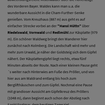
des Vorderen Bayer. Waldes kann man u.a. die
wunderbare Aussicht in die Cham-Further-Senke
genießen. Vom Kreuzhaus (887 m) aus geht es auf
einfacher Strecke vorbei an der
"Hansl Hüttn"
über
Riedelswald
,
Vornwald
und
Redlmühl
zur Käsplatte (979
m). Ein schöner Waldweg bringt den Wanderer hier
zunächst nach Kolmberg. Die Landschaft wird mehr und
mehr zum Urwald, je näher der Goldsteig sich dem Gipfel
nähert. Der Käsplattengipfel liegt rechts, etwa fünf
Minuten abseits der Route. Nach einer kleinen Pause geht
´s weiter nach Hinterwies am Fuße des Pröller, und von
hier aus am Waldrand entlang bis hoch zum
Berglifthäuschen und zum Gipfel. Nochmal eine Pause
mit grandioser Aussicht am Gipfelkreuz des Pröllers
(1048 m), dann beginnt auch schon der Abstieg nach
Sankt Englmar, dem heutigen Tagesziel.