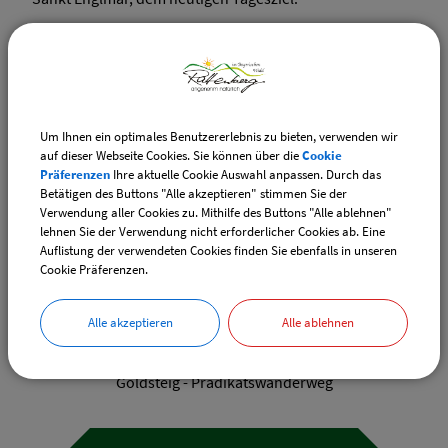
http://www.goldsteig-wandern.de/
http://www.bayerischer-wald.de/Erleben-Entdecken-
Um Ihnen ein optimales Benutzererlebnis zu bieten, verwenden wir
auf dieser Webseite Cookies. Sie können über die
Cookie
Freizeit/Wanderurlaub/Qualitaetswanderweg-Goldsteig
Präferenzen
Ihre aktuelle Cookie Auswahl anpassen. Durch das
Betätigen des Buttons "Alle akzeptieren" stimmen Sie der
Verwendung aller Cookies zu. Mithilfe des Buttons "Alle ablehnen"
lehnen Sie der Verwendung nicht erforderlicher Cookies ab. Eine
Auflistung der verwendeten Cookies finden Sie ebenfalls in unseren
Cookie Präferenzen.
Alle akzeptieren
Alle ablehnen
Gemeinde Rattenberg
Tourismus & Freizeit
Wanderwege
Wanderwege überregional
Goldsteig - Prädikatswanderweg