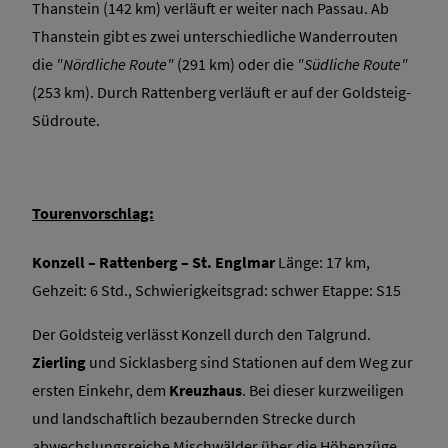
Thanstein (142 km) verläuft er weiter nach Passau. Ab
Thanstein gibt es zwei unterschiedliche Wanderrouten
die
"Nördliche Route"
(291 km) oder die
"Südliche Route"
(253 km). Durch Rattenberg verläuft er auf der Goldsteig-
Südroute.
Tourenvorschlag:
Konzell – Rattenberg – St. Englmar
Länge: 17 km,
Gehzeit: 6 Std., Schwierigkeitsgrad: schwer Etappe: S15
Der Goldsteig verlässt Konzell durch den Talgrund.
Zierling
und Sicklasberg sind Stationen auf dem Weg zur
ersten Einkehr, dem
Kreuzhaus
. Bei dieser kurzweiligen
und landschaftlich bezaubernden Strecke durch
abwechslungsreiche Mischwälder über die Höhenzüge