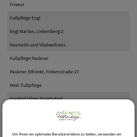
Friseur
Fußpflege Engl
Engl Marion, Liebenberg 2
Kosmetik und Vitalwellness
Fußpflege Paukner
Paukner Elfriede, Finkenstraße 17
Med. Fußpflege
Gasthof Dilger Engelsdorf
Dilger Johann, Engelsdorf 1
Restaurant / Hotel
Um Ihnen ein optimales Benutzererlebnis zu bieten, verwenden wir