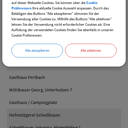
Gasthof Dilger Maierhof
auf dieser Webseite Cookies. Sie können über die
Cookie
Präferenzen
Ihre aktuelle Cookie Auswahl anpassen. Durch das
Betätigen des Buttons "Alle akzeptieren" stimmen Sie der
Dilger Hubert, Maierhof 1
Verwendung aller Cookies zu. Mithilfe des Buttons "Alle ablehnen"
lehnen Sie der Verwendung nicht erforderlicher Cookies ab. Eine
Gasthof / Hotel
Auflistung der verwendeten Cookies finden Sie ebenfalls in unseren
Cookie Präferenzen.
Getränke Danzer
Alle akzeptieren
Alle ablehnen
Danzer Max, Bürgermeister-Kermer-Weg 5
Getränkehandel
Gasthaus Perlbach
Mühlbauer Georg, Unterholzen 7
Gasthaus / Campingplatz
Hofmetzgerei Schedlbauer
Schedlbauer Johanna, Hinterfelling 1